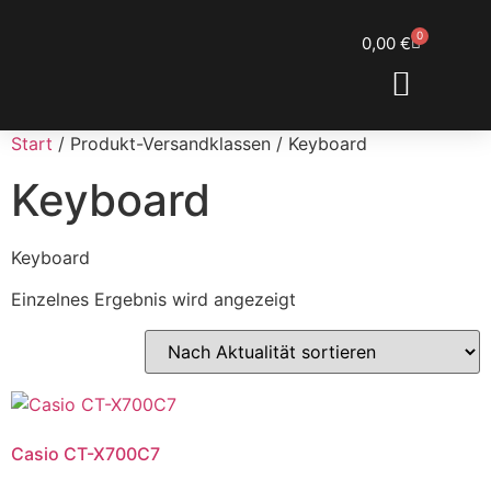
0
0,00
€
ENGL SHOWROOM
DOM’S RESTORATIONS
Start
/ Produkt-Versandklassen / Keyboard
Keyboard
Keyboard
Einzelnes Ergebnis wird angezeigt
Casio CT-X700C7