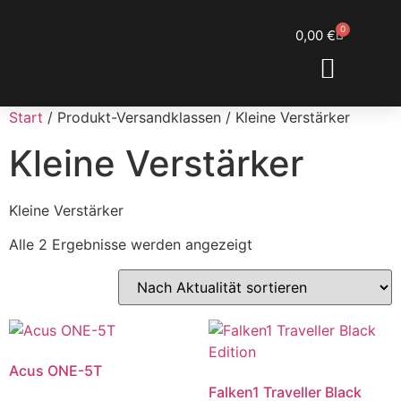
0
0,00
€
ENGL SHOWROOM
DOM’S RESTORATIONS
Start
/ Produkt-Versandklassen / Kleine Verstärker
Kleine Verstärker
Kleine Verstärker
Alle 2 Ergebnisse werden angezeigt
Acus ONE-5T
Falken1 Traveller Black