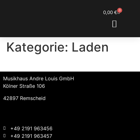
0
0,00
€
ENGL SHOWROOM
DOM’S RESTORATIONS
Kategorie:
Laden
Musikhaus Andre Louis GmbH
Kölner Straße 106
42897 Remscheid
+49 2191 963456
+49 2191 963457