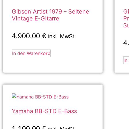
Gibson Artist 1979 – Seltene
Gi
Vintage E-Gitarre
Pr
S
4.900,00
€
inkl. MwSt.
4
In den Warenkorb
In
Yamaha BB-STD E-Bass
1.100,00
€
inkl. MwSt.