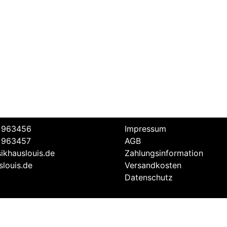
 963456
Impressum
 963457
AGB
ikhauslouis.de
Zahlungsinformation
louis.de
Versandkosten
Datenschutz