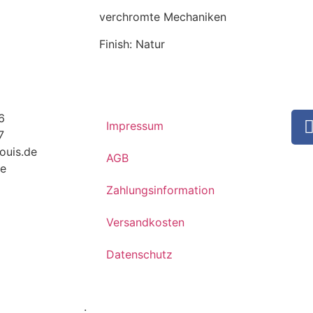
verchromte Mechaniken
Finish: Natur
6
Impressum
7
ouis.de
AGB
de
Zahlungsinformation
Versandkosten
Datenschutz
.