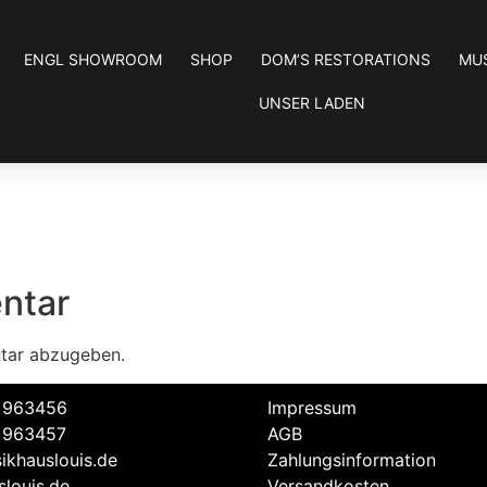
ENGL SHOWROOM
SHOP
DOM’S RESTORATIONS
MU
UNSER LADEN
ntar
tar abzugeben.
 963456
Impressum
 963457
AGB
ikhauslouis.de
Zahlungsinformation
louis.de
Versandkosten