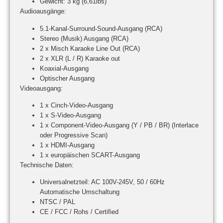
Gewicht: 3 kg (6,61lbs)
Audioausgänge:
5.1-Kanal-Surround-Sound-Ausgang (RCA)
Stereo (Musik) Ausgang (RCA)
2 x Misch Karaoke Line Out (RCA)
2 x XLR (L / R) Karaoke out
Koaxial-Ausgang
Optischer Ausgang
Videoausgang:
1 x Cinch-Video-Ausgang
1 x S-Video-Ausgang
1 x Component-Video-Ausgang (Y / PB / BR) (Interlace
oder Progressive Scan)
1 x HDMI-Ausgang
1 x europäischen SCART-Ausgang
Technische Daten:
Universalnetzteil: AC 100V-245V, 50 / 60Hz
Automatische Umschaltung
NTSC / PAL
CE / FCC / Rohs / Certified