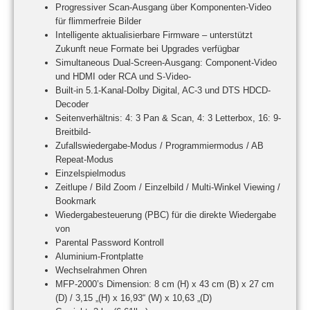
Progressiver Scan-Ausgang über Komponenten-Video
für flimmerfreie Bilder
Intelligente aktualisierbare Firmware – unterstützt
Zukunft neue Formate bei Upgrades verfügbar
Simultaneous Dual-Screen-Ausgang: Component-Video
und HDMI oder RCA und S-Video-
Built-in 5.1-Kanal-Dolby Digital, AC-3 und DTS HDCD-
Decoder
Seitenverhältnis: 4: 3 Pan & Scan, 4: 3 Letterbox, 16: 9-
Breitbild-
Zufallswiedergabe-Modus / Programmiermodus / AB
Repeat-Modus
Einzelspielmodus
Zeitlupe / Bild Zoom / Einzelbild / Multi-Winkel Viewing /
Bookmark
Wiedergabesteuerung (PBC) für die direkte Wiedergabe
von
Parental Password Kontroll
Aluminium-Frontplatte
Wechselrahmen Ohren
MFP-2000’s Dimension: 8 cm (H) x 43 cm (B) x 27 cm
(D) / 3,15 „(H) x 16,93“ (W) x 10,63 „(D)