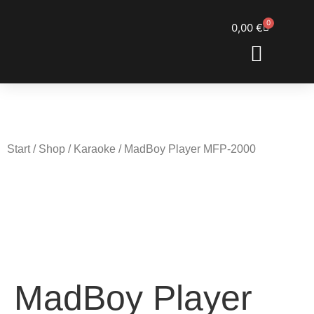
0
0,00
€
ENGL SHOWROOM
DOM’S RESTORATIONS
Start
/
Shop
/
Karaoke
/ MadBoy Player MFP-2000
MadBoy Player