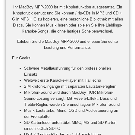
Ihr MadBoy MFP-2000 ist mit Kopierfunktion ausgestattet. Ein
Knopfdruck genügt und Sie können / rip-CDs in MP3 und CD +
G in MP3 + G zu kopieren, eine persönliche Bibliothek mit allen
Discs. Sie können Musik hören oder spielen Sie Ihre Lieblings-
Karaoke-Songs, die ohne lästiges Scheibenwechsel.
Erleben Sie die MadBoy MFP-2000 und erleben Sie echte
Leistung und Performance.
Für Geeks:
Schwere Metallausführung für den professionellen
Einsatz
Weltweit erste Karaoke-Player mit Hall echo
2 Mikrofon-Eingänge mit separaten Lautstärkereglern
Mikrofon-Sound wird durch MadBoy HQR Mikrofon-
Sound-Lösung versorgt. Mit Reverb-Effekt, Bass und
Treble-Regler, werden Sie unschlagbar Mikrofon Sound
Musik Lautstärke, Menü, OSD und Audiosteuerung an
der Frontplatte
SD-Kartenleser unterstützt MMC, MS und SD-Karten,
einschließlich SDHC
USB 2.0 unterstützt bis zu 1 TB Festplatten