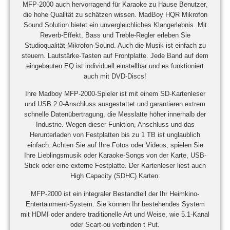
MFP-2000 auch hervorragend für Karaoke zu Hause Benutzer,
die hohe Qualität zu schätzen wissen. MadBoy HQR Mikrofon
Sound Solution bietet ein unvergleichliches Klangerlebnis. Mit
Reverb-Effekt, Bass und Treble-Regler erleben Sie
Studioqualität Mikrofon-Sound. Auch die Musik ist einfach zu
steuern. Lautstärke-Tasten auf Frontplatte. Jede Band auf dem
eingebauten EQ ist individuell einstellbar und es funktioniert
auch mit DVD-Discs!
Ihre Madboy MFP-2000-Spieler ist mit einem SD-Kartenleser
und USB 2.0-Anschluss ausgestattet und garantieren extrem
schnelle Datenübertragung, die Messlatte höher innerhalb der
Industrie. Wegen dieser Funktion, Anschluss und das
Herunterladen von Festplatten bis zu 1 TB ist unglaublich
einfach. Achten Sie auf Ihre Fotos oder Videos, spielen Sie
Ihre Lieblingsmusik oder Karaoke-Songs von der Karte, USB-
Stick oder eine externe Festplatte. Der Kartenleser liest auch
High Capacity (SDHC) Karten.
MFP-2000 ist ein integraler Bestandteil der Ihr Heimkino-
Entertainment-System. Sie können Ihr bestehendes System
mit HDMI oder andere traditionelle Art und Weise, wie 5.1-Kanal
oder Scart-ou verbinden
t
Put.