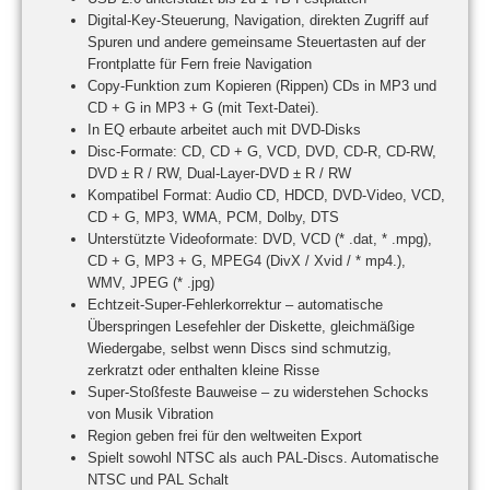
Digital-Key-Steuerung, Navigation, direkten Zugriff auf
Spuren und andere gemeinsame Steuertasten auf der
Frontplatte für Fern freie Navigation
Copy-Funktion zum Kopieren (Rippen) CDs in MP3 und
CD + G in MP3 + G (mit Text-Datei).
In EQ erbaute arbeitet auch mit DVD-Disks
Disc-Formate: CD, CD + G, VCD, DVD, CD-R, CD-RW,
DVD ± R / RW, Dual-Layer-DVD ± R / RW
Kompatibel Format: Audio CD, HDCD, DVD-Video, VCD,
CD + G, MP3, WMA, PCM, Dolby, DTS
Unterstützte Videoformate: DVD, VCD (* .dat, * .mpg),
CD + G, MP3 + G, MPEG4 (DivX / Xvid / * mp4.),
WMV, JPEG (* .jpg)
Echtzeit-Super-Fehlerkorrektur – automatische
Überspringen Lesefehler der Diskette, gleichmäßige
Wiedergabe, selbst wenn Discs sind schmutzig,
zerkratzt oder enthalten kleine Risse
Super-Stoßfeste Bauweise – zu widerstehen Schocks
von Musik Vibration
Region geben frei für den weltweiten Export
Spielt sowohl NTSC als auch PAL-Discs. Automatische
NTSC und PAL Schalt